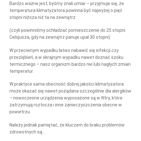
Bardzo ważne jest, byśmy znali umiar – przyjmuje się, że
temperatura klimatyzatora powinna być najwyżej o pięć
stopni niższa niż ta na zewnątrz
(czyli powinniśmy ochładzać pomieszczenie do 25 stopni
Celsjusza, gdy na zewnątrz panuje upał 30 stopni).
W przeciwnym wypadku łatwo nabawić się infekcji czy
przeziębień, a w skrajnym wypadku nawet doznać szoku
termicznego – nasz organizm bardzo nie lubi nagłych zmian
temperatur.
W praktyce sama obecność dobrej jakości klimatyzatora
może okazać się nawet pożądana szczególnie dla alergików
– nowoczesne urządzenia wyposażone są w filtry, które
zatrzymują roztocza i inne zanieczyszczenia obecne w
powietrzu.
Należy jednak pamiętać, że kluczem do braku problemów
zdrowotnych są…