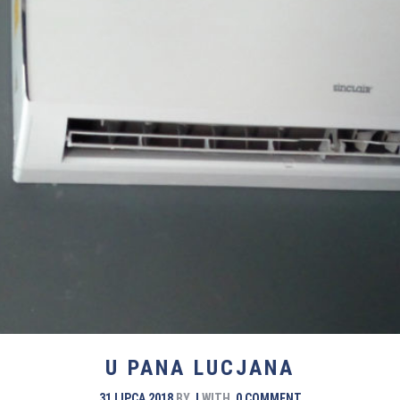
U PANA LUCJANA
31 LIPCA 2018
BY
I
WITH
0 COMMENT